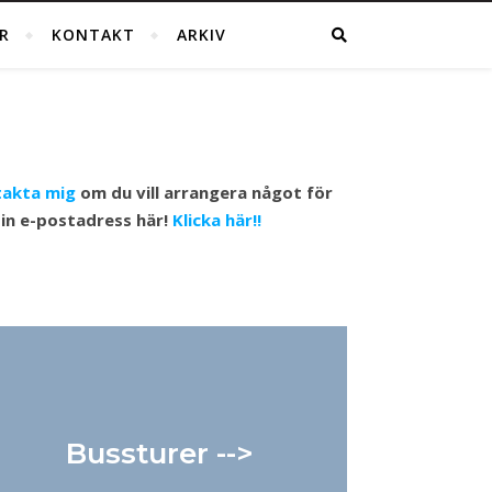
R
KONTAKT
ARKIV
akta mig
om du vill arrangera något för
din e-postadress här!
Klicka här!!
Bussturer -->