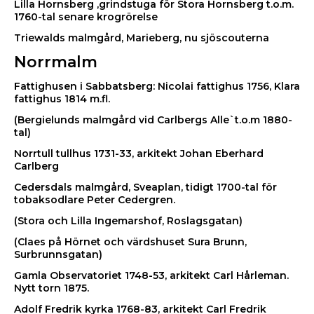
Lilla Hornsberg ,grindstuga för Stora Hornsberg t.o.m.
1760-tal senare krogrörelse
Triewalds malmgård, Marieberg, nu sjöscouterna
Norrmalm
Fattighusen i Sabbatsberg: Nicolai fattighus 1756, Klara
fattighus 1814 m.fl.
(Bergielunds malmgård vid Carlbergs Alle`t.o.m 1880-
tal)
Norrtull tullhus 1731-33, arkitekt Johan Eberhard
Carlberg
Cedersdals malmgård, Sveaplan, tidigt 1700-tal för
tobaksodlare Peter Cedergren.
(Stora och Lilla Ingemarshof, Roslagsgatan)
(Claes på Hörnet och värdshuset Sura Brunn,
Surbrunnsgatan)
Gamla Observatoriet 1748-53, arkitekt Carl Hårleman.
Nytt torn 1875.
Adolf Fredrik kyrka 1768-83, arkitekt Carl Fredrik