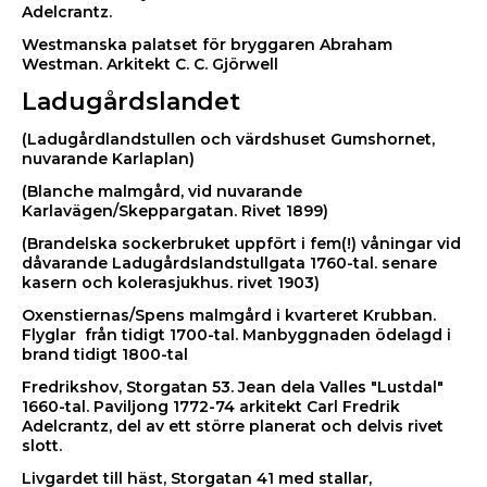
Adelcrantz.
Westmanska palatset för bryggaren Abraham
Westman. Arkitekt C. C. Gjörwell
Ladugårdslandet
(Ladugårdlandstullen och värdshuset Gumshornet,
nuvarande Karlaplan)
(Blanche malmgård, vid nuvarande
Karlavägen/Skeppargatan. Rivet 1899)
(Brandelska sockerbruket uppfört i fem(!) våningar vid
dåvarande Ladugårdslandstullgata 1760-tal. senare
kasern och kolerasjukhus. rivet 1903)
Oxenstiernas/Spens malmgård i kvarteret Krubban.
Flyglar från tidigt 1700-tal. Manbyggnaden ödelagd i
brand tidigt 1800-tal
Fredrikshov, Storgatan 53. Jean dela Valles "Lustdal"
1660-tal. Paviljong 1772-74 arkitekt Carl Fredrik
Adelcrantz, del av ett större planerat och delvis rivet
slott.
Livgardet till häst, Storgatan 41 med stallar,