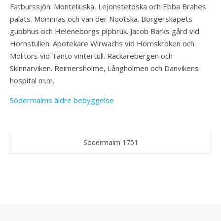
Fatburssjön. Monteliuska, Lejonstetdska och Ebba Brahes
palats. Mommas och van der Nootska. Borgerskapets
gubbhus och Heleneborgs pipbruk. Jacob Barks gård vid
Hornstullen. Apotekare Wirwachs vid Hornskroken och
Molitors vid Tanto vintertull. Rackarebergen och
Skinnarviken. Reimersholme, Långholmen och Danvikens
hospital m.m.
Södermalms äldre bebyggelse
Södermalm 1751