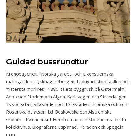
Guidad bussrundtur
Kronobageriet, "Norska gardet" och Oxenstiernska
malmgården. Tyskbagarebergen, Ladugårdslandstullen och
"Yttersta mörkret". 1880-talets byggrush på Östermalm.
Apoteken Storken och Älgen. Karlavägen och Strandvägen.
Tysta gatan, Villastaden och Lärkstaden. Bromska och von
Rosenska palatsen. f.d. Beskowska och Alströmska
skolorna. Kvinnohuset Hemtrefnad och Stockholms första
kollektivhus. Biograferna Esplanad, Paraden och Spegeln
m.m.